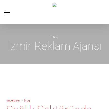
Skip
Menu
to
main
content
TAG
İzmir Reklam Ajansı
superuser
In
Blog